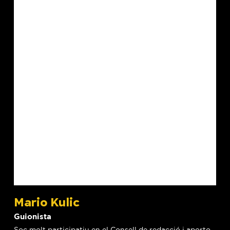
Mario Kulic
Guionista
Soc molt participatiu en el Consell de redacció i aporto