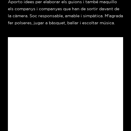
Aporto idees per elaborar els guions i també maquillo
els companys i companyes que han de sortir davant de
la càmera. Soc responsable, amable i simpàtica. M'agrada
fer polseres, jugar a bàsquet, ballar i escoltar música.