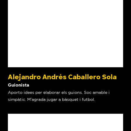
Alejandro Andrés Caballero Sola
Guionista
Aporto idees per elaborar els guions. Soc amable i
simpàtic. M’agrada jugar a bàsquet i futbol.