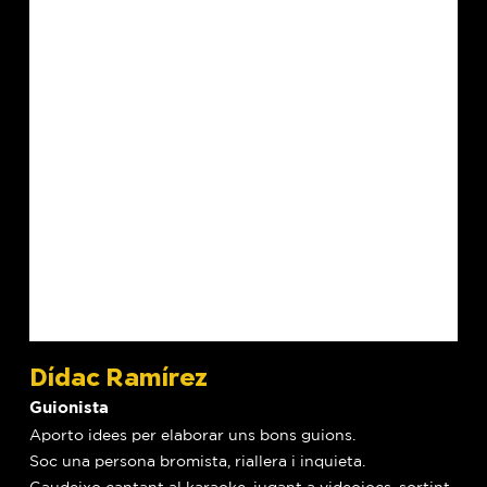
Dídac Ramírez
Guionista
Aporto idees per elaborar uns bons guions.
Soc una persona bromista, riallera i inquieta.