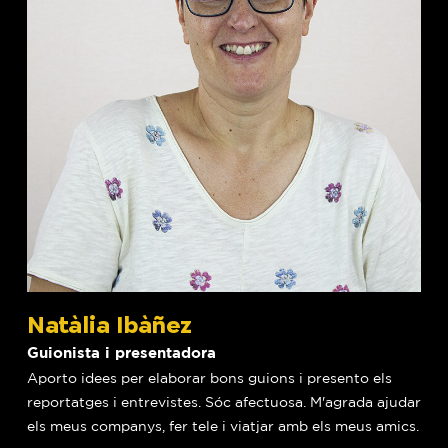
Natàlia Ibàñez
Guionista i presentadora
Aporto idees per elaborar bons guions i presento els
reportatges i entrevistes. Sóc afectuosa. M'agrada ajudar
els meus companys, fer tele i viatjar amb els meus amics.