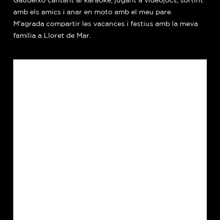
Gaudeixo cantant al karaoke, jugant a videojocs, sortint
amb els amics i anar en moto amb el meu pare.
M’agrada compartir les vacances i festius amb la meva
família a Lloret de Mar.