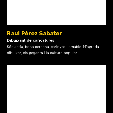
Raul Pérez Sabater
Dibuixant de caricatures
Sóc actiu, bona persona, carinyós i amable. M'agrada
dibuixar, els gegants i la cultura popular.