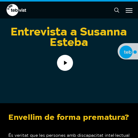
Skip
Men
to
cercar
main
content
Entrevista a Susanna
Esteba
Play
Video
Envellim de forma prematura?
És veritat que les persones amb discapacitat intel·lectual