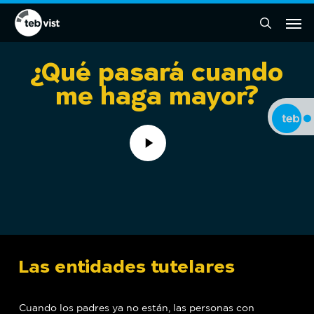
Skip
Men
to
cercar
main
content
¿Qué pasará cuando
me haga mayor?
Play
Video
Las entidades tutelares
Cuando los padres ya no están, las personas con