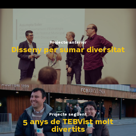
Projecte anterior
Disseny per sumar diversitat
Projecte següent
5 anys de TEBVist molt
divertits