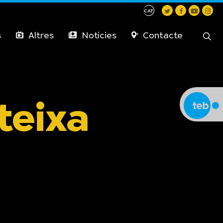
CAT
twitter
facebook
youtube
instag
cerc
s
Altres
Notícies
Contacte
teixa