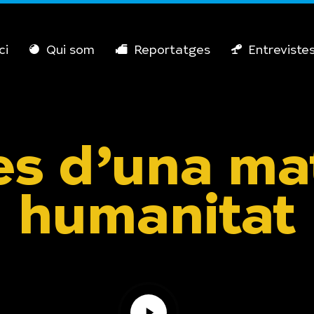
ci
Qui som
Reportatges
Entreviste
es d’una ma
humanitat
Play