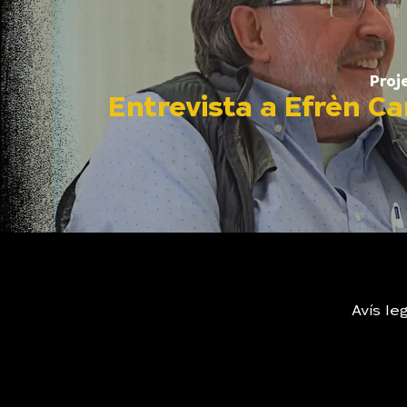
Proj
Entrevista a Efrèn Ca
Avís leg