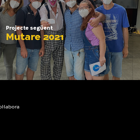
Projecte següent
Mutare 2021
l·labora