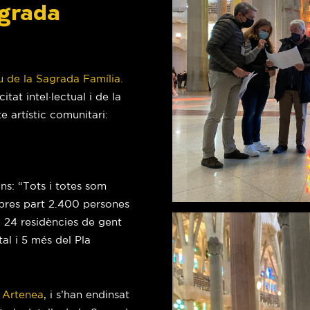
agrada
u de la Sagrada Família.
at intel·lectual i de la
e artístic comunitari:
ns: “Tots i totes som
 pres part 2.400 persones
, 24 residències de gent
tal i 5 més del Pla
 Artenea
, i s’han endinsat