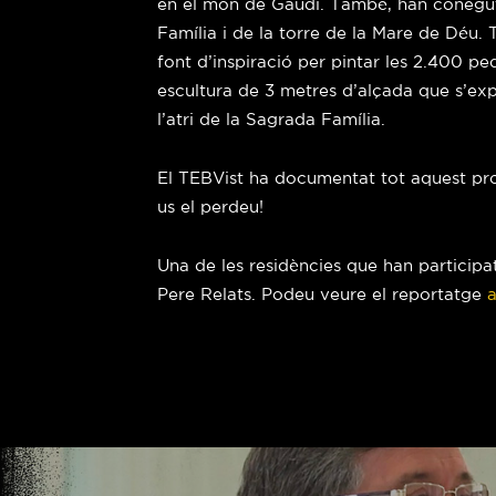
en el món de Gaudí. També, han conegut 
Família i de la torre de la Mare de Déu. T
font d’inspiració per pintar les 2.400 p
escultura de 3 metres d’alçada que s’ex
l’atri de la Sagrada Família.
El TEBVist ha documentat tot aquest procé
us el perdeu!
Una de les residències que han participa
Pere Relats. Podeu veure el reportatge
a