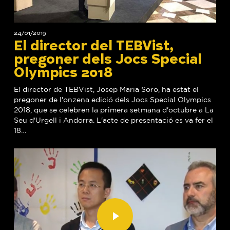
2018
24/01/2019
El director del TEBVist,
pregoner dels Jocs Special
Olympics 2018
El director de TEBVist, Josep Maria Soro, ha estat el
pregoner de l'onzena edició dels Jocs Special Olympics
2018, que se celebren la primera setmana d'octubre a La
Seu d'Urgell i Andorra. L'acte de presentació es va fer el
18…